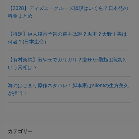
【2028】ディズニークルーズ値段はいくら？日本発の
料金まとめ
【特定】巨人殺害予告の選手は誰？坂本？天野里美は
何者？(日本生命）
【有村架純】激やせでガリガリ？痩せた理由は病気と
いう真相は？
海のはじまり原作ネタバレ！脚本家はsilentの生方美久
が担当！
カテゴリー