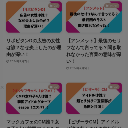
CM
テレビ
リポビタンDの広告の女性
【アンメット】最後のセリ
は誰？なぜ炎上したのか理
フなんて言ってる？聞き取
由が深い！
れなかった言葉の意味が深
い！
2024年7月7日
2024年7月5日
CM
CM
マックカフェのCM誰？女
【ピザーラCM】アイドル